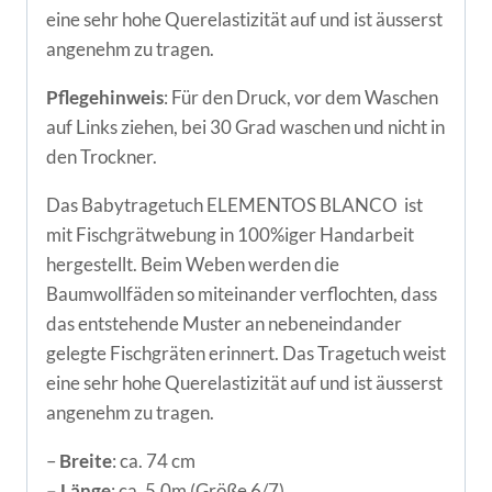
eine sehr hohe Querelastizität auf und ist äusserst
angenehm zu tragen.
Pflegehinweis
: Für den Druck, vor dem Waschen
auf Links ziehen, bei 30 Grad waschen und nicht in
den Trockner.
Das Babytragetuch ELEMENTOS BLANCO ist
mit Fischgrätwebung in 100%iger Handarbeit
hergestellt. Beim Weben werden die
Baumwollfäden so miteinander verflochten, dass
das entstehende Muster an nebeneindander
gelegte Fischgräten erinnert. Das Tragetuch weist
eine sehr hohe Querelastizität auf und ist äusserst
angenehm zu tragen.
–
Breite
: ca. 74 cm
– Länge
: ca. 5,0m (Größe 6/7)